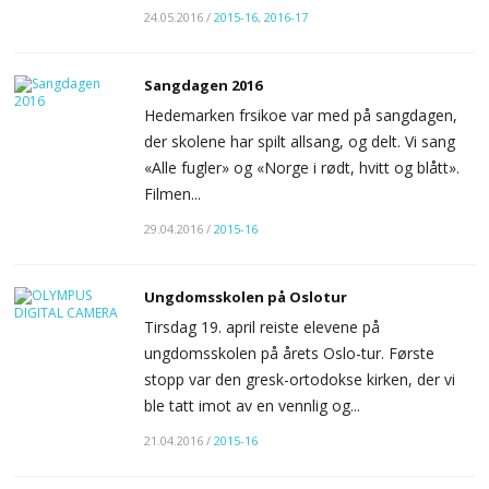
24.05.2016
/
2015-16
,
2016-17
Sangdagen 2016
Hedemarken frsikoe var med på sangdagen,
der skolene har spilt allsang, og delt. Vi sang
«Alle fugler» og «Norge i rødt, hvitt og blått».
Filmen...
29.04.2016
/
2015-16
Ungdomsskolen på Oslotur
Tirsdag 19. april reiste elevene på
ungdomsskolen på årets Oslo-tur. Første
stopp var den gresk-ortodokse kirken, der vi
ble tatt imot av en vennlig og...
21.04.2016
/
2015-16