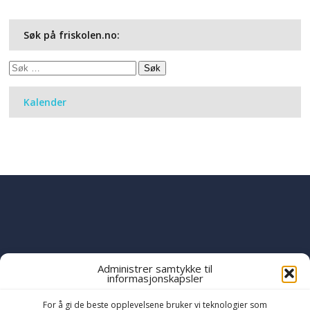
Søk på friskolen.no:
Søk
etter:
Kalender
Administrer samtykke til
informasjonskapsler
PART OF THE
YWAM
GLOBAL FAMILY
OF MINISTRIES
For å gi de beste opplevelsene bruker vi teknologier som