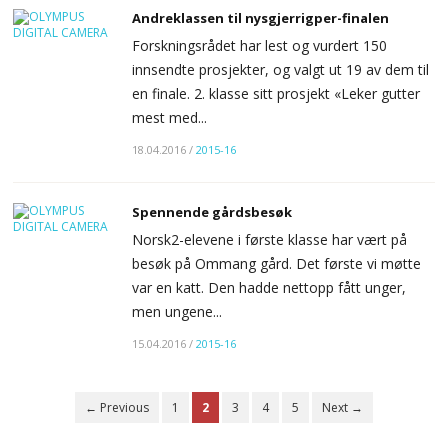
Andreklassen til nysgjerrigper-finalen
Forskningsrådet har lest og vurdert 150
innsendte prosjekter, og valgt ut 19 av dem til
en finale. 2. klasse sitt prosjekt «Leker gutter
mest med...
18.04.2016
/
2015-16
Spennende gårdsbesøk
Norsk2-elevene i første klasse har vært på
besøk på Ommang gård. Det første vi møtte
var en katt. Den hadde nettopp fått unger,
men ungene...
15.04.2016
/
2015-16
← Previous
1
2
3
4
5
Next →