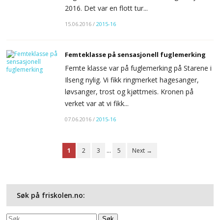
2016. Det var en flott tur...
15.06.2016
/
2015-16
Femteklasse på sensasjonell fuglemerking
Femte klasse var på fuglemerking på Starene i
Ilseng nylig. Vi fikk ringmerket hagesanger,
løvsanger, trost og kjøttmeis. Kronen på
verket var at vi fikk...
07.06.2016
/
2015-16
1
2
3
…
5
Next →
Søk på friskolen.no:
Søk