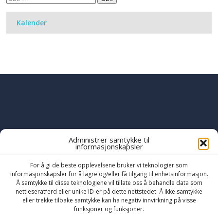
etter:
Kalender
Administrer samtykke til
informasjonskapsler
PART OF THE
YWAM
GLOBAL FAMILY
OF MINISTRIES
For å gi de beste opplevelsene bruker vi teknologier som
informasjonskapsler for å lagre og/eller få tilgang til enhetsinformasjon.
Å samtykke til disse teknologiene vil tillate oss å behandle data som
nettleseratferd eller unike ID-er på dette nettstedet. Å ikke samtykke
eller trekke tilbake samtykke kan ha negativ innvirkning på visse
funksjoner og funksjoner.