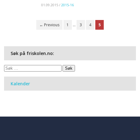
01.09.2015
/
2015-16
← Previous
1
…
3
4
5
Søk på friskolen.no:
Søk
etter:
Kalender