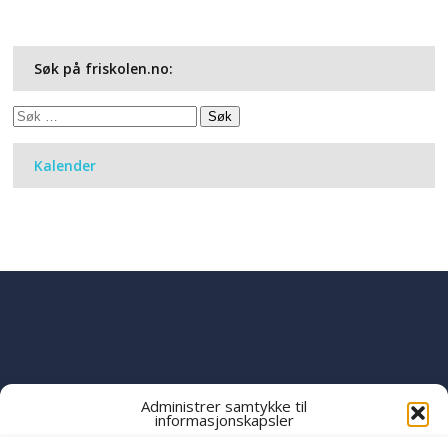
Søk på friskolen.no:
Søk
etter:
Kalender
Administrer samtykke til
informasjonskapsler
PART OF THE
YWAM
GLOBAL FAMILY