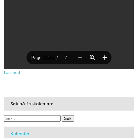
Last ned
Søk på friskolen.no:
Søk
etter:
Kalender