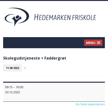
MENU
Skolegudstjeneste + Faddergrøt
11.08.2022
in
Skolegudstjeneste
09:15
–
10:00
+
20.12.2022
Faddergrøt
Vis hele kalenderen