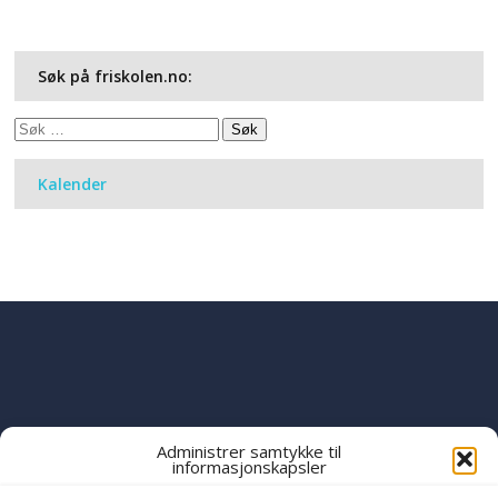
Søk på friskolen.no:
Søk
etter:
Kalender
Administrer samtykke til
informasjonskapsler
PART OF THE
YWAM
GLOBAL FAMILY