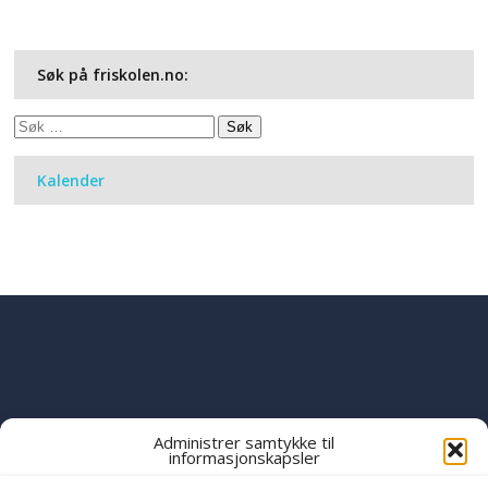
Søk på friskolen.no:
Søk
etter:
Kalender
Administrer samtykke til
informasjonskapsler
PART OF THE
YWAM
GLOBAL FAMILY