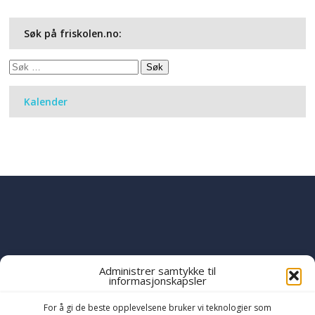
Søk på friskolen.no:
Søk
etter:
Kalender
Administrer samtykke til
informasjonskapsler
PART OF THE
YWAM
GLOBAL FAMILY
OF MINISTRIES
For å gi de beste opplevelsene bruker vi teknologier som