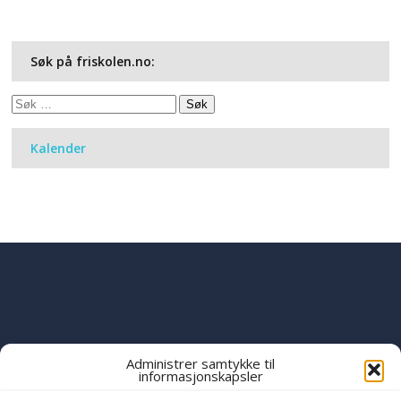
Søk på friskolen.no:
Søk
etter:
Kalender
Administrer samtykke til
informasjonskapsler
PART OF THE
YWAM
GLOBAL FAMILY