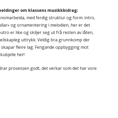
meldinger om klassens musikkbidrag:
nnomarbeida, med ferdig struktur og form: intro,
ullar» og ornamentering i melodien, her er det
utro er like og skiljer seg ut frå resten av låten,
 heilskapleg uttrykk. Veldig bra grunnkomp der
g skapar fleire lag. Fengande oppbygging mot
kubjelle her!
drar prosessen godt, det verkar som det har vore