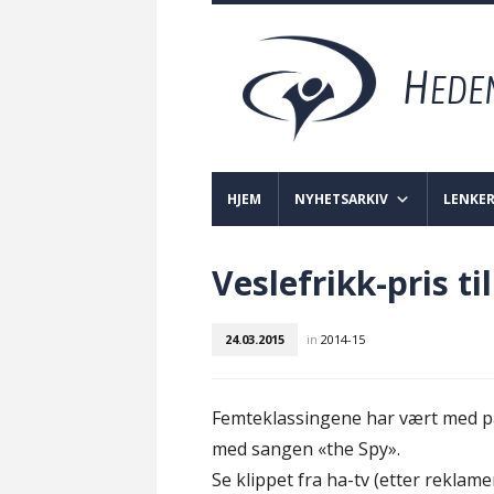
HJEM
NYHETSARKIV
LENKE
Veslefrikk-pris ti
24.03.2015
in
2014-15
Femteklassingene har vært med p
med sangen «the Spy».
Se klippet fra ha-tv (etter reklame