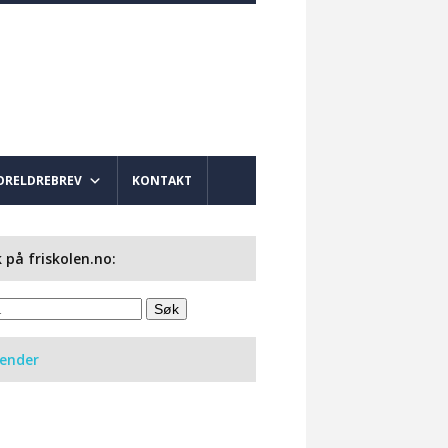
ORELDREBREV
KONTAKT
 på friskolen.no:
lender