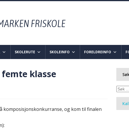
R
SKOLERUTE
SKOLEINFO
FORELDREINFO
F
l femte klasse
Søk
Søk
etter:
Ka
å komposisjonskonkurranse, og kom til finalen
n):