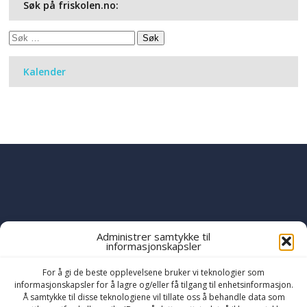
Søk på friskolen.no:
Søk
etter:
Kalender
Administrer samtykke til
informasjonskapsler
PART OF THE
YWAM
GLOBAL FAMILY
OF MINISTRIES
For å gi de beste opplevelsene bruker vi teknologier som
informasjonskapsler for å lagre og/eller få tilgang til enhetsinformasjon.
Å samtykke til disse teknologiene vil tillate oss å behandle data som