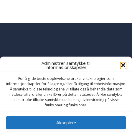
Administrer samtykke til
informasjonskapsler
PART OF THE
YWAM
GLOBAL FAMILY
OF MINISTRIES
For å gi de beste opplevelsene bruker vi teknologier som
informasjonskapsler for å lagre og/eller få tilgang til enhetsinformasjon.
Å samtykke til disse teknologiene vil tillate oss å behandle data som
nettleseratferd eller unike ID-er på dette nettstedet. Å ikke samtykke
eller trekke tilbake samtykke kan ha negativ innvirkning på visse
funksjoner og funksjoner.
Akseptere