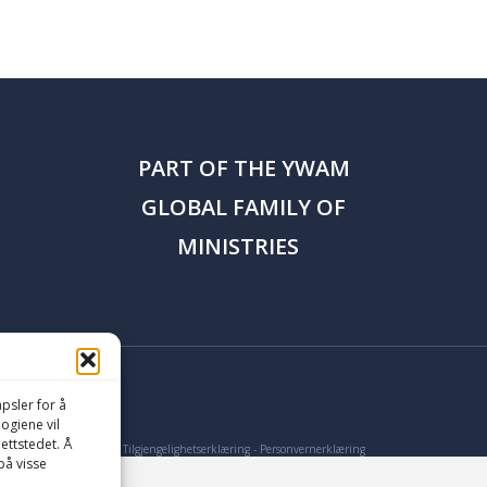
PART OF THE
YWAM
GLOBAL FAMILY OF
MINISTRIES
psler for å
logiene vil
ettstedet. Å
Tilgjengelighetserklæring
-
Personvernerklæring
på visse