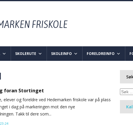
R
SKOLERUTE
SKOLEINFO
FORELDREINFO
F
d
Søk
g foran Stortinget
Søk
etter:
, elever og foreldre ved Hedemarken friskole var på plass
inget i dag på markeringen mot den nye
Ka
ningen. Takk til dere som...
23-24