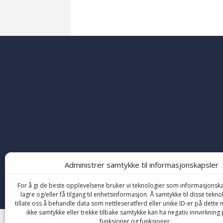
Administrer samtykke til informasjonskapsler
Copyright © 2026 Friskolen. All Rights Reserved
For å gi de beste opplevelsene bruker vi teknologier som informasjonska
lagre og/eller få tilgang til enhetsinformasjon. Å samtykke til disse tekno
tillate oss å behandle data som nettleseratferd eller unike ID-er på dette n
ikke samtykke eller trekke tilbake samtykke kan ha negativ innvirkning 
funksjoner og funksjoner.