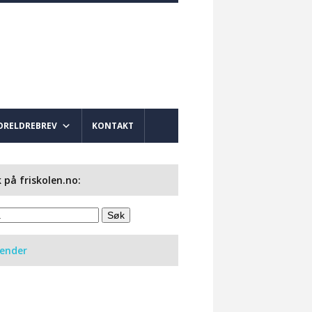
ORELDREBREV
KONTAKT
 på friskolen.no:
lender