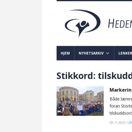
HJEM
NYHETSARKIV
LENKE
Stikkord:
tilskud
Markerin
Både lærere
foran Stort
tilskuddsord
08.11.2023
/
20