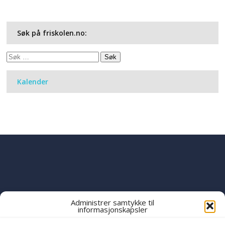
Søk på friskolen.no:
Søk
etter:
Kalender
Administrer samtykke til
informasjonskapsler
PART OF THE
YWAM
GLOBAL FAMILY