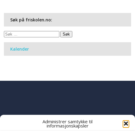
Søk på friskolen.no:
Søk
etter:
Kalender
Administrer samtykke til
informasjonskapsler
PART OF THE
YWAM
GLOBAL FAMILY