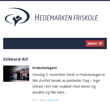
MENU
Stikkord:
KrF
Friskoledagen!
Onsdag 5. november feiret vi Friskoledagen.Vi
fikk storfint besøk av partileder Dag – Inge
Ulstein i KrF.Han snakket med elever og
ansatte og fikk høre...
07.11.2025
/
2025-26