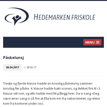
MENU
Påskelunsj
06.04.2017
in
2016-17
Tredje og fjerde klasse hadde en koselig påskelunsj sammen
torsdag før påske. 4. klasse hadde bakt scones, og dekket fint til i 3.
klasse sitt rom, og alle hadde med litt pålegg hver. Da vi sang «Deg
være ære» sang vi så fint at Ella kom inn fra naborommet, og rektor
kom fra kontoret under oss.