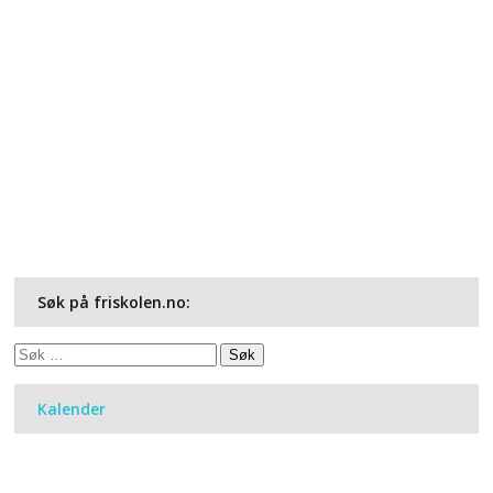
Søk på friskolen.no:
Søk
etter:
Kalender