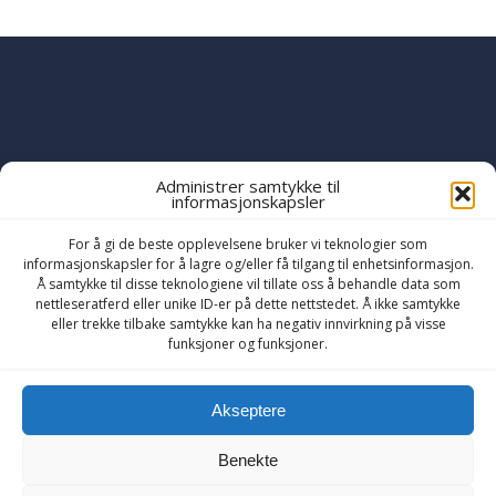
Administrer samtykke til
informasjonskapsler
PART OF THE
YWAM
GLOBAL FAMILY
OF MINISTRIES
For å gi de beste opplevelsene bruker vi teknologier som
informasjonskapsler for å lagre og/eller få tilgang til enhetsinformasjon.
Å samtykke til disse teknologiene vil tillate oss å behandle data som
nettleseratferd eller unike ID-er på dette nettstedet. Å ikke samtykke
eller trekke tilbake samtykke kan ha negativ innvirkning på visse
funksjoner og funksjoner.
Akseptere
Benekte