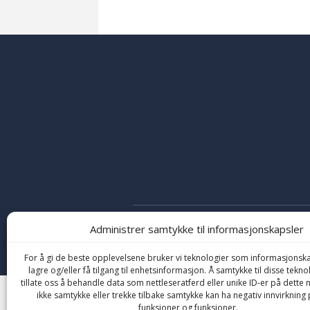
Administrer samtykke til informasjonskapsler
Copyright © 2026 Friskolen. All Rights Reserved
For å gi de beste opplevelsene bruker vi teknologier som informasjonska
lagre og/eller få tilgang til enhetsinformasjon. Å samtykke til disse tekno
tillate oss å behandle data som nettleseratferd eller unike ID-er på dette n
ikke samtykke eller trekke tilbake samtykke kan ha negativ innvirkning 
funksjoner og funksjoner.