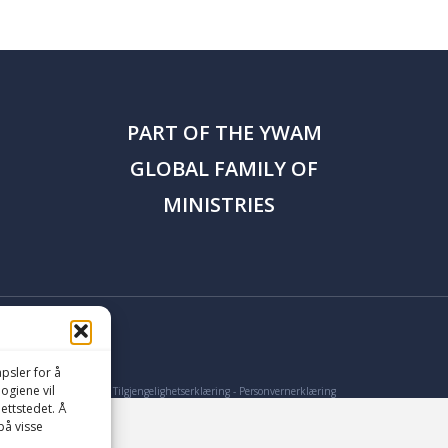
PART OF THE
YWAM
GLOBAL FAMILY OF
MINISTRIES
psler for å
logiene vil
Tilgjengelighetserklæring
-
Personvernerklæring
ettstedet. Å
på visse