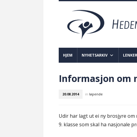
HJEM
NYHETSARKIV
LENKE
Informasjon om n
20.08.2014
in
løpende
Udir har lagt ut ei ny brosjyre o
9. klasse som skal ha nasjonale pr