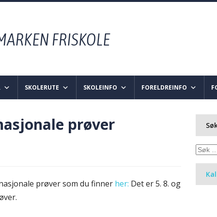
R
SKOLERUTE
SKOLEINFO
FORELDREINFO
F
asjonale prøver
Søk
Søk
etter:
Ka
m nasjonale prøver som du finner
her:
Det er 5. 8. og
øver.