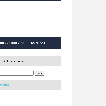
ORELDREBREV
KONTAKT
 på friskolen.no:
lender