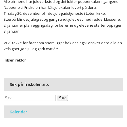
Alle trinnene har juleverksted og det lukter pepperkaker i gangene.
Naboene til Friskolen har fått julekaker levert på døra.
Tirsdag 20. desember blir det julegudstjeneste i Løten kirke.
Etterpå blir det julegrøt og gang rundt juletreet med fadderklassene.
2. januar er planleggingsdag for lærerne og elevene starter opp igjen
3. januar.
Vi vil takke for året som snart ligger bak oss og vi ønsker dere alle en
velsignet god jul og godt nytt år!
Hilsen rektor
Søk på friskolen.no:
Søk
etter:
Kalender