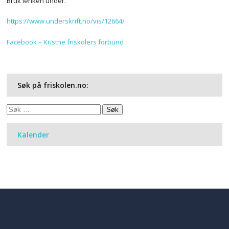
Bruk lenken under.
https://www.underskrift.no/vis/12664/
Facebook – Kristne friskolers forbund
Søk på friskolen.no:
Søk
etter:
Kalender