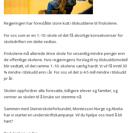
Regjeringen har foreslåtte store kutt i tilskuddene til friskolene.
For oss som er en 1.-10.-skole vil det få alvorlige konsekvenser for
skoledriften om dette vedtas.
Friskolene må allerede drive skole for vesentlig mindre penger enn
de offentlige skolene. Hvis regjeringens forslag til ny tilskuddsmodell
blir vedtatt, vil det ramme 1.-10.-skolene særlig hardt: Vi vil få inntil 30
% mindre i tilskudd enn i år. For oss vil det si 4-5 mill mindre i tilskudd
pr år.
Skolen oppfordrer alle foresatte, tidligere elever og familier, og
venner av skolen til å bruke sin stemme nå.
Sammen med Steinerskoleforbundet, Montessori Norge og Abelia
har vi startet en underskriftskampanje. Vil du hjelpe oss med å bli
hørt?