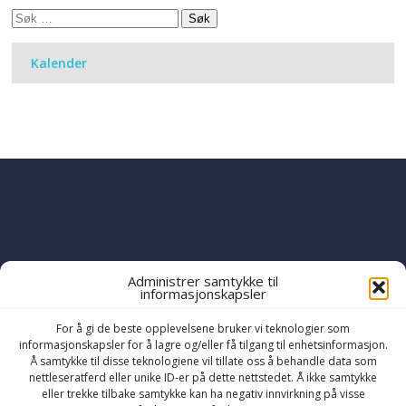
Søk
etter:
Kalender
Administrer samtykke til
informasjonskapsler
PART OF THE
YWAM
GLOBAL FAMILY
OF MINISTRIES
For å gi de beste opplevelsene bruker vi teknologier som
informasjonskapsler for å lagre og/eller få tilgang til enhetsinformasjon.
Å samtykke til disse teknologiene vil tillate oss å behandle data som
nettleseratferd eller unike ID-er på dette nettstedet. Å ikke samtykke
eller trekke tilbake samtykke kan ha negativ innvirkning på visse