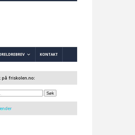
ORELDREBREV
KONTAKT
 på friskolen.no:
lender