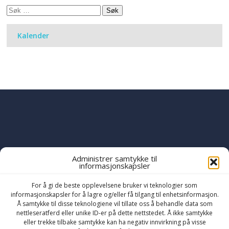
Søk
etter:
Kalender
Administrer samtykke til
informasjonskapsler
PART OF THE
YWAM
GLOBAL FAMILY
OF MINISTRIES
For å gi de beste opplevelsene bruker vi teknologier som
informasjonskapsler for å lagre og/eller få tilgang til enhetsinformasjon.
Å samtykke til disse teknologiene vil tillate oss å behandle data som
nettleseratferd eller unike ID-er på dette nettstedet. Å ikke samtykke
eller trekke tilbake samtykke kan ha negativ innvirkning på visse