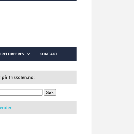
ORELDREBREV
KONTAKT
 på friskolen.no:
lender