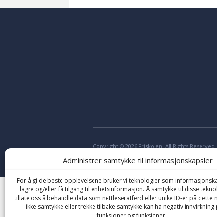
Copyright © 2026 Friskolen. All Rights Reserved
Administrer samtykke til informasjonskapsler
For å gi de beste opplevelsene bruker vi teknologier som informasjonska
lagre og/eller få tilgang til enhetsinformasjon. Å samtykke til disse tekno
tillate oss å behandle data som nettleseratferd eller unike ID-er på dette n
ikke samtykke eller trekke tilbake samtykke kan ha negativ innvirkning 
funksjoner og funksjoner.