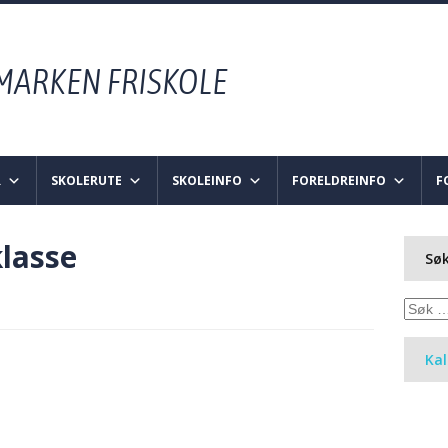
R
SKOLERUTE
SKOLEINFO
FORELDREINFO
F
klasse
Søk
Søk
etter:
Ka