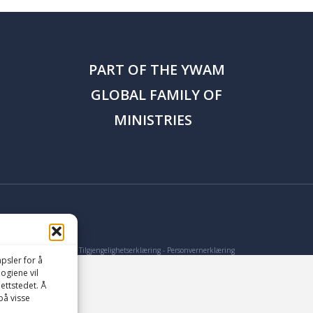
PART OF THE
YWAM
GLOBAL FAMILY OF
MINISTRIES
Tilgjengelighetserklæring
-
Personvernerklæring
psler for å
logiene vil
ettstedet. Å
på visse