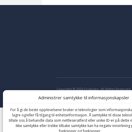
Copyright © 2026 Friskolen. All Rights Reserved
Administrer samtykke til informasjonskapsler
For å gi de beste opplevelsene bruker vi teknologier som informasjonska
lagre og/eller få tilgang til enhetsinformasjon. Å samtykke til disse tekno
tillate oss å behandle data som nettleseratferd eller unike ID-er på dette n
ikke samtykke eller trekke tilbake samtykke kan ha negativ innvirkning 
funksjoner og funksjoner.