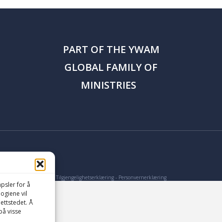
PART OF THE
YWAM
GLOBAL FAMILY OF
MINISTRIES
Tilgjengelighetserklæring
-
Personvernerklæring
psler for å
logiene vil
ettstedet. Å
på visse