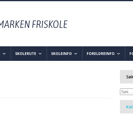
R
SKOLERUTE
SKOLEINFO
FORELDREINFO
F
Søk
Søk
etter:
Ka