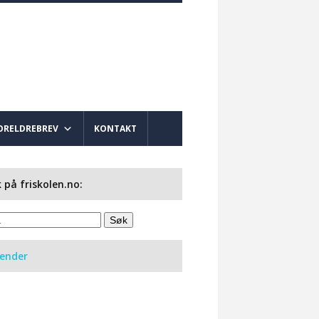
ORELDREBREV
KONTAKT
 på friskolen.no:
lender