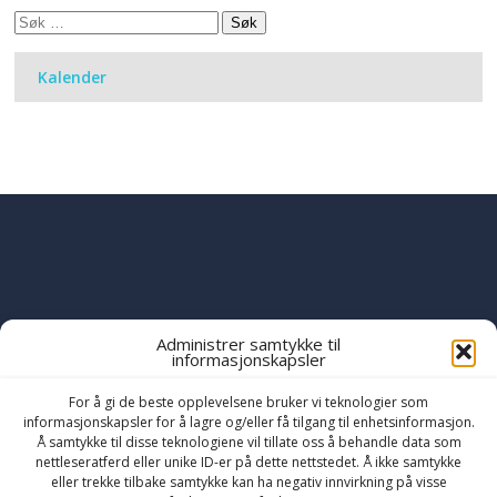
Søk
etter:
Kalender
Administrer samtykke til
informasjonskapsler
PART OF THE
YWAM
GLOBAL FAMILY
OF MINISTRIES
For å gi de beste opplevelsene bruker vi teknologier som
informasjonskapsler for å lagre og/eller få tilgang til enhetsinformasjon.
Å samtykke til disse teknologiene vil tillate oss å behandle data som
nettleseratferd eller unike ID-er på dette nettstedet. Å ikke samtykke
eller trekke tilbake samtykke kan ha negativ innvirkning på visse