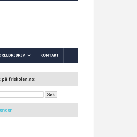
ORELDREBREV
KONTAKT
 på friskolen.no:
lender