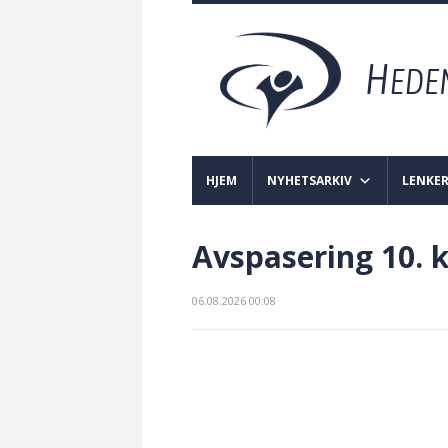
HJEM
NYHETSARKIV
LENKE
Avspasering 10. k
06.08.2026 00:08