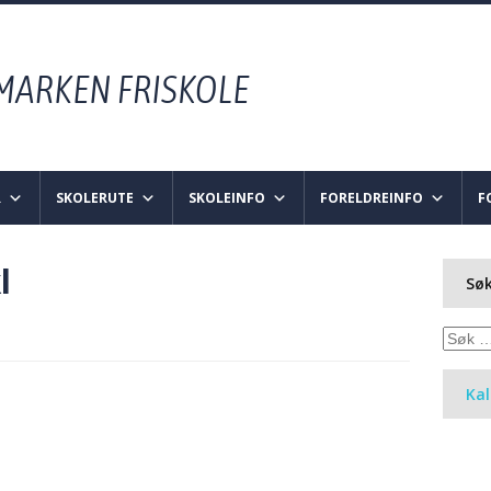
R
SKOLERUTE
SKOLEINFO
FORELDREINFO
F
l
Søk
Søk
etter:
Ka