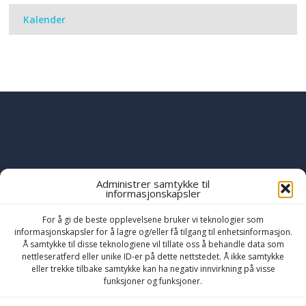
Kalender
Administrer samtykke til
informasjonskapsler
PART OF THE
YWAM
GLOBAL FAMILY
OF MINISTRIES
For å gi de beste opplevelsene bruker vi teknologier som
informasjonskapsler for å lagre og/eller få tilgang til enhetsinformasjon.
Å samtykke til disse teknologiene vil tillate oss å behandle data som
nettleseratferd eller unike ID-er på dette nettstedet. Å ikke samtykke
eller trekke tilbake samtykke kan ha negativ innvirkning på visse
funksjoner og funksjoner.