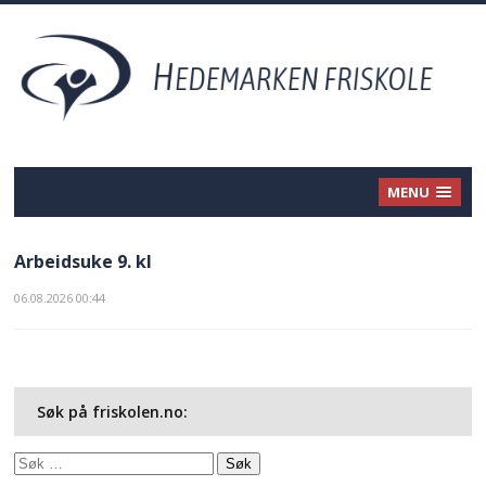
MENU
Arbeidsuke 9. kl
06.08.2026 00:44
Søk på friskolen.no:
Søk
etter: