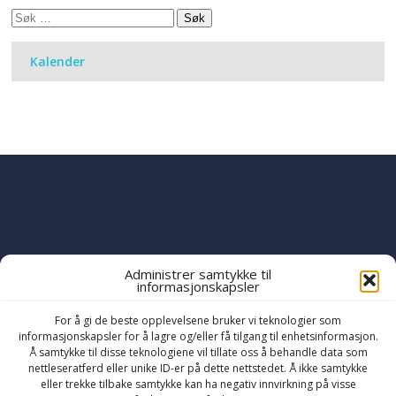
Søk
etter:
Kalender
Administrer samtykke til
informasjonskapsler
PART OF THE
YWAM
GLOBAL FAMILY
OF MINISTRIES
For å gi de beste opplevelsene bruker vi teknologier som
informasjonskapsler for å lagre og/eller få tilgang til enhetsinformasjon.
Å samtykke til disse teknologiene vil tillate oss å behandle data som
nettleseratferd eller unike ID-er på dette nettstedet. Å ikke samtykke
eller trekke tilbake samtykke kan ha negativ innvirkning på visse