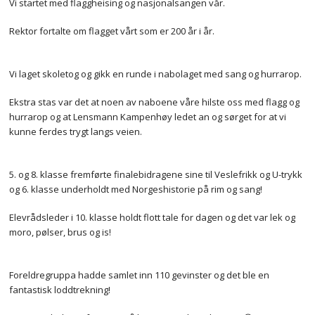
Vi startet med flaggheising og nasjonalsangen vår.
Rektor fortalte om flagget vårt som er 200 år i år.
Vi laget skoletog og gikk en runde i nabolaget med sang og hurrarop.
Ekstra stas var det at noen av naboene våre hilste oss med flagg og
hurrarop og at Lensmann Kampenhøy ledet an og sørget for at vi
kunne ferdes trygt langs veien.
5. og 8. klasse fremførte finalebidragene sine til Veslefrikk og U-trykk
og 6. klasse underholdt med Norgeshistorie på rim og sang!
Elevrådsleder i 10. klasse holdt flott tale for dagen og det var lek og
moro, pølser, brus og is!
Foreldregruppa hadde samlet inn 110 gevinster og det ble en
fantastisk loddtrekning!