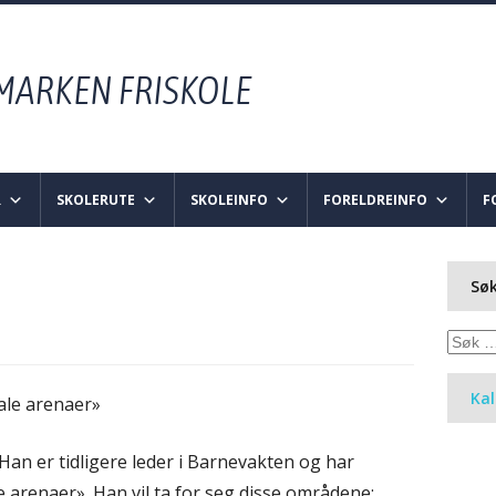
R
SKOLERUTE
SKOLEINFO
FORELDREINFO
F
Søk
Søk
etter:
Ka
ale arenaer»
Han er tidligere leder i Barnevakten og har
 arenaer». Han vil ta for seg disse områdene: