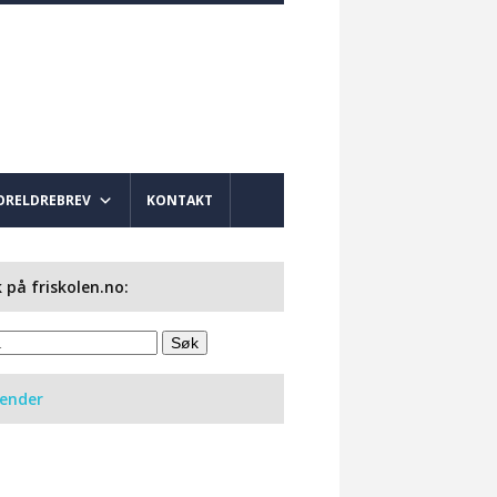
ORELDREBREV
KONTAKT
 på friskolen.no:
lender