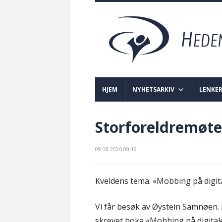
HJEM
NYHETSARKIV
LENKE
Storforeldremøte
09.08.2026 00:19
Kveldens tema: «Mobbing på digit
Vi får besøk av Øystein Samnøen. 
skrevet boka «Mobbing på digitale